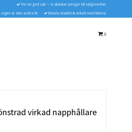
För en god sak ♡ vi skänker pengar till välgörenhet
 ingen är den andra lik
Betala snabbt & enkelt med klarna
0
nstrad virkad napphållare