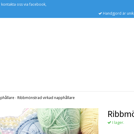
r kontakta oss via facebook,
Handgjord är unik,
phållare
›
Ribbmönstrad virkad napphållare
Ribbmö
I lager.