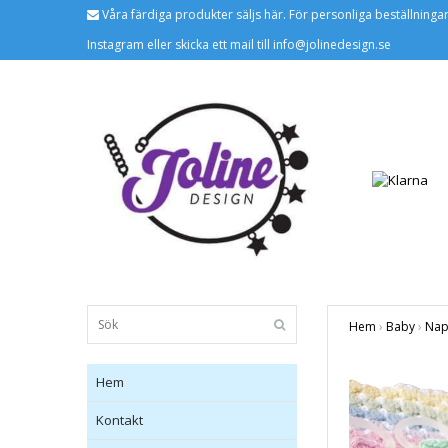
Våra färdiga produkter säljs här. För personliga beställninga
Instagram eller skicka ett mail till
info@jolinedesign.se
Hem
›
Baby
›
Nap
Hem
Kontakt