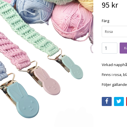
95 kr
Färg
Rosa
Virkad napphål
Finns i rosa, b
Följer gälland