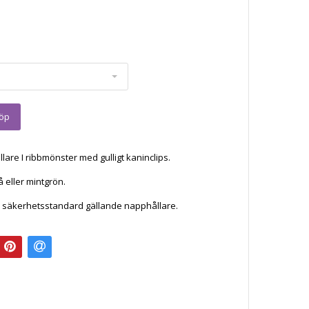
lare I ribbmönster med gulligt kaninclips.
lå eller mintgrön.
e säkerhetsstandard gällande napphållare.