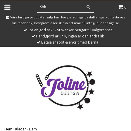
0
Våra färdiga produkter säljs här. För personliga beställningar kontakta oss
via facebook, Instagram eller skicka ett mail till
info@jolinedesign.se
För en god sak ♡ vi skänker pengar till välgörenhet
Handgjord är unik, ingen är den andra lik
Betala snabbt & enkelt med klarna
Hem
›
Kläder
›
Dam