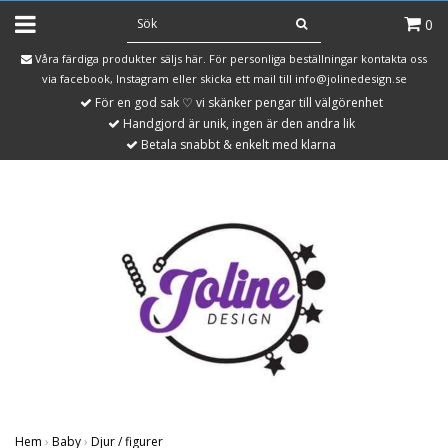
0
Våra färdiga produkter säljs här. För personliga beställningar kontakta oss
via facebook, Instagram eller skicka ett mail till
info@jolinedesign.se
För en god sak ♡ vi skänker pengar till välgörenhet
Handgjord är unik, ingen är den andra lik
Betala snabbt & enkelt med klarna
Hem
›
Baby
›
Djur / figurer